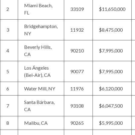
Miami Beach,
2
33109
$11,650,000
FL
Bridgehampton,
3
11932
$8,475,000
NY
Beverly Hills,
4
90210
$7,995,000
CA
Los Ángeles
5
90077
$7,995,000
(Bel-Air), CA
6
Water Mill, NY
11976
$6,120,000
Santa Bárbara,
7
93108
$6,047,500
CA
8
Malibu, CA
90265
$5,995,000