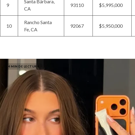
Santa Bárbara,
9
93110
$5,995,000
CA
Rancho Santa
10
92067
$5,950,000
Fe, CA
4 MIN DE LECTURA