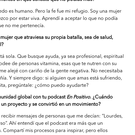
iedo es humano. Pero la fe fue mi refugio. Soy una mujer
ezco por estar viva. Aprendí a aceptar lo que no podía
que no me pertenecía.
 mujer que atraviesa su propia batalla, sea de salud,
l?
tá sola. Que busque ayuda, ya sea profesional, espiritual
odee de personas vitamina, esas que te nutren con su
me alejé con cariño de la gente negativa. No necesitaba
a. Y siempre digo: si alguien que amas está sufriendo,
ita, pregúntale: ¿cómo puedo ayudarte?
munidad global con tu podcast
En Positivo
. ¿Cuándo
r un proyecto y se convirtió en un movimiento?
ecibir mensajes de personas que me decían: “Lourdes,
iso”. Ahí entendí que el podcast era más que un
. Compartí mis procesos para inspirar, pero ellos