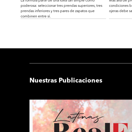
La fórmula parte de una idea tan simple como
Más allá de pr
poderosa: seleccionar tres prendas superiores, tres
condiciones b
prendas inferiores y tres pares de zapatos que
ojeras debe sa
combinen entre sí.
Nuestras Publicaciones