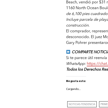
Beach, vendió por $31 
1160 North Ocean Boule
de 6,100 pies cuadrado
Incluye parcela de pla
construcción.
El comprador, represe
desconocido. El juez Mo
Gary Pohrer presentaro
COMPARTE NOTICIA
Si te parece útil reenví
WhatsApp:
https://ch
Todos los Derechos Re
Me gusta esto:
Cargando...
NOTICIAS-TENDENCIA
PRIM