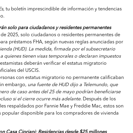
Es
, tu boletín imprescindible de información y tendencias
io.
án solo para ciudadanos y residentes permanentes
de 2025, solo ciudadanos o residentes permanentes de
 para préstamos FHA, según nuevas reglas anunciadas por
ienda (HUD)
.
La medida, firmada por el subsecretario
ye a quienes tienen visas temporales o declaran impuestos
estamistas deberán verificar el estatus migratorio
iciales del USCIS.
ersonas con estatus migratorio no permanente calificaban
 Sin embargo,
una fuente de HUD dijo a Telemundo, que
mero de caso antes del 25 de mayo podrían beneficiarse
cluso si el cierre ocurre más adelante.
Después de los
es respaldados por Fannie Mae y Freddie Mac, estos son
s popular disponible para los compradores de vivienda
con Casa Cipriani: Residencias desde $25 millones