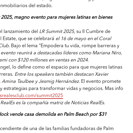
nmobiliarios del estado.
2025, magno evento para mujeres latinas en bienes
el lanzamiento del
LR Summit 2025
, su II Cumbre de
l Estate, que se celebrará
el 16 de mayo en el Coral
Club
. Bajo el lema “Empodera tu vida, rompe barreras y
l evento reunirá a destacadas líderes como Mariana Niro,
ami con $120 millones en ventas en 2024.
gel, lo define como el espacio para que mujeres latinas
rreras.
Entre los speakers también destacan Xavier
r, Amina Taulbee y Jesmig Hernández.
El evento promete
 y estrategias para transformar vidas y negocios. Mas info
nasrealesclub.com/summit2025
 RealEs es la compañía matriz de Noticias RealEs.
ock vende casa demolida en Palm Beach por $31
scendiente de una de las familias fundadoras de Palm