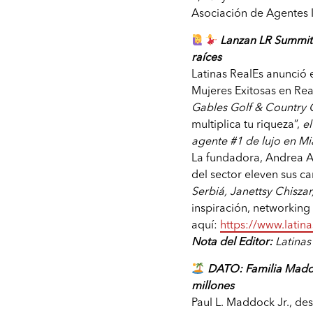
Asociación de Agentes I
Lanzan LR Summit 
raíces
Latinas RealEs anunció 
Mujeres Exitosas en Rea
Gables Golf & Country 
multiplica tu riqueza”,
e
agente #1 de lujo en Mi
La fundadora, Andrea An
del sector eleven sus ca
Serbiá, Janettsy Chisza
inspiración, networking
aquí:
https://www.lati
Nota del Editor:
Latinas
DATO: Familia Madd
millones
Paul L. Maddock Jr., de