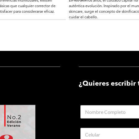
eferencias individuales, existen
En los últimos años, el cuidado capilar ha
ásicas que cualquier corrector de
auténtica evolución. Inspirado por el mu
tisfacer para considerarse eficaz.
skincare, surge el concepto de skinificaci
cuidar el cabello.
¿Quieres escribir 