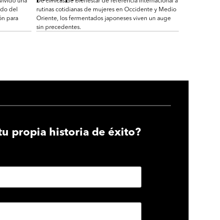
 vivido una
De clínicas de bienestar de referencia internacional a
ndo del
rutinas cotidianas de mujeres en Occidente y Medio
ón para
Oriente, los fermentados japoneses viven un auge
sin precedentes.
tu propia historia de éxito?