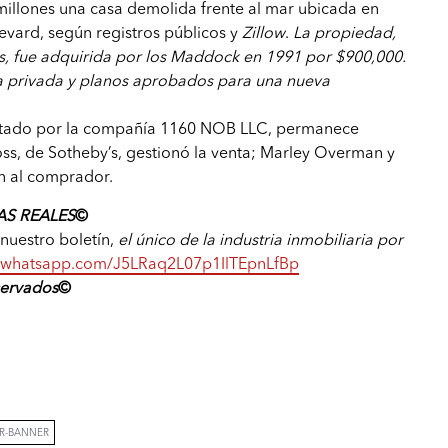
millones una casa demolida frente al mar ubicada en
vard, según registros públicos y
Zillow
.
La propiedad,
s, fue adquirida por los Maddock en 1991 por $900,000.
ya privada y planos aprobados para una nueva
ntado por la compañía 1160 NOB LLC, permanece
ss, de Sotheby’s, gestionó la venta; Marley Overman y
n al comprador.
S REALES
©️
a nuestro boletín,
el único de la industria inmobiliaria por
at.whatsapp.com/J5LRaq2L07p1IlTEpnLfBp
servad
os
©️
ER-BANNER