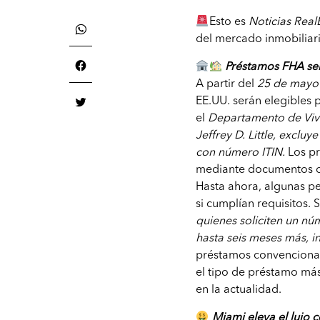
Esto es
Noticias Real
del mercado inmobiliar
Préstamos FHA ser
A partir del
25 de mayo
EE.UU. serán elegibles
el
Departamento de Viv
Jeffrey D. Little, exclu
con número ITIN.
Los pr
mediante documentos of
Hasta ahora, algunas p
si cumplían requisitos.
quienes soliciten un nú
hasta seis meses más, in
préstamos convencional
el tipo de préstamo má
en la actualidad.
Miami eleva el lujo 