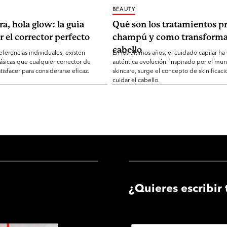
BEAUTY
ra, hola glow: la guía
Qué son los tratamientos pr
r el corrector perfecto
champú y como transforma
cabello
eferencias individuales, existen
En los últimos años, el cuidado capilar ha
ásicas que cualquier corrector de
auténtica evolución. Inspirado por el mu
tisfacer para considerarse eficaz.
skincare, surge el concepto de skinificaci
cuidar el cabello.
¿Quieres escribir 