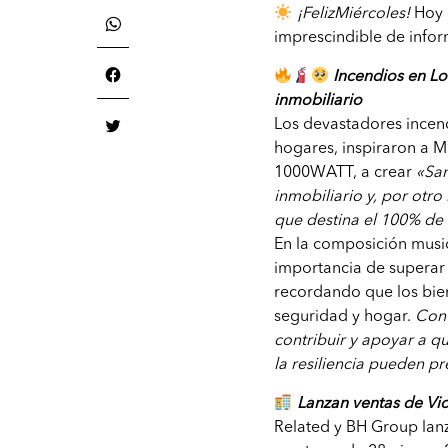
¡FelizMiércoles!
Hoy 
imprescindible de infor
Incendios en Lo
inmobiliario
Los devastadores incen
hogares, inspiraron a M
1000WATT, a crear
«San
inmobiliario y, por otro 
que destina el 100% de 
En la composición music
importancia de superar d
recordando que los bie
seguridad y hogar.
Con 
contribuir y apoyar a q
la resiliencia pueden p
Lanzan ventas de Vi
Related y BH Group lanz