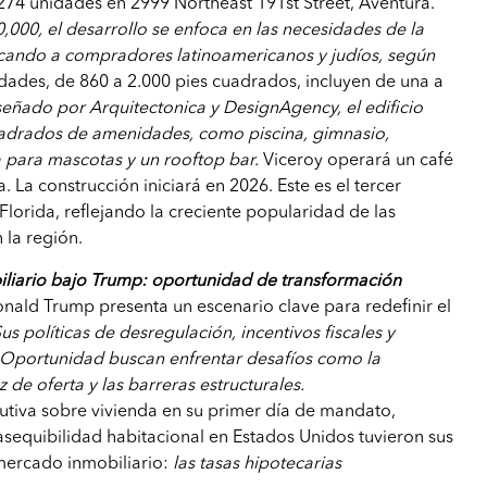
 274 unidades en 2999 Northeast 191st Street, Aventura.
000, el desarrollo se enfoca en las necesidades de la
cando a compradores latinoamericanos y judíos, según
dades, de 860 a 2.000 pies cuadrados, incluyen de una a
señado por Arquitectonica y DesignAgency, el edificio
uadrados de amenidades, como piscina, gimnasio,
 para mascotas y un rooftop bar.
Viceroy operará un café
a. La construcción iniciará en 2026. Este es el tercer
lorida, reflejando la creciente popularidad de las
 la región.
liario bajo Trump: oportunidad de transformación
nald Trump presenta un escenario clave para redefinir el
us políticas de desregulación, incentivos fiscales y
Oportunidad buscan enfrentar desafíos como la
z de oferta y las barreras estructurales.
utiva sobre vivienda en su primer día de mandato,
 asequibilidad habitacional en Estados Unidos tuvieron sus
 mercado inmobiliario:
las tasas hipotecarias