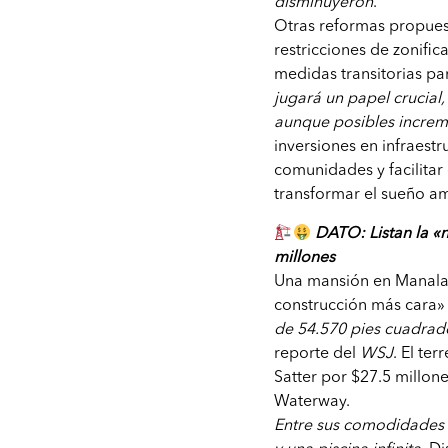
disminuyeron
.
Otras reformas propuest
restricciones de zonifi
medidas transitorias pa
jugará un papel crucial
aunque posibles increm
inversiones en infraestru
comunidades y facilitar
transformar el sueño am
DATO: Listan la «
millones
Una mansión en Manalap
construcción más cara» 
de 54.570 pies cuadrad
reporte del
WSJ
. El te
Satter por $27.5 millon
Waterway.
Entre sus comodidades 