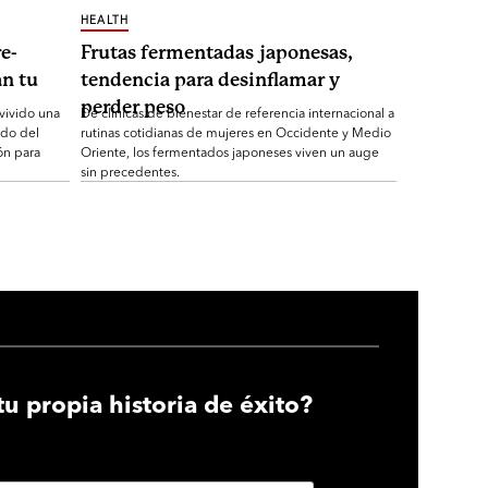
HEALTH
e-
Frutas fermentadas japonesas,
n tu
tendencia para desinflamar y
perder peso
 vivido una
De clínicas de bienestar de referencia internacional a
ndo del
rutinas cotidianas de mujeres en Occidente y Medio
ón para
Oriente, los fermentados japoneses viven un auge
sin precedentes.
tu propia historia de éxito?