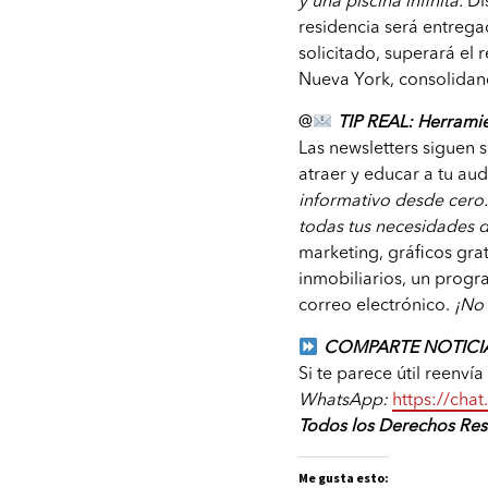
y una piscina infinita.
Di
residencia será entrega
solicitado, superará el
Nueva York, consolidan
@
TIP REAL: Herramie
Las newsletters siguen 
atraer y educar a tu au
informativo desde cero.
todas tus necesidades d
marketing, gráficos grat
inmobiliarios, un progr
correo electrónico.
¡No
COMPARTE NOTICIA
Si te parece útil reenví
WhatsApp:
https://ch
Todos los Derechos Re
Me gusta esto: