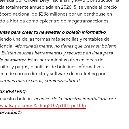
señada por Choeff Levy Fischman y RWB Construction, la
da totalmente amueblada en 2026. Si se vende al precio
 récord nacional de $238 millones por un penthouse en
do a Florida como epicentro de megatransacciones.
ntas para crear tu newsletter o boletín informativo
siendo una de las formas más sencillas y rentables de
diencia.
Afortunadamente, no tienes que crear su boletín
 Existen muchas herramientas y recursos en línea para
e newsletter.
Estas herramientas ofrecen ideas de
uitos y pagos, plantillas de boletines informativos
ama de correo directo y software de marketing por
 saques más excusas, comienza ahora!
S REALES
©️
a nuestro boletín,
el único de la industria inmobiliaria por
at.whatsapp.com/J5LRaq2L07p1IlTEpnLfBp
servados
©️