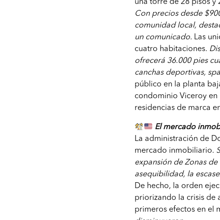
una torre de 28 pisos y
Con precios desde $900,
comunidad local, desta
un comunicado.
Las uni
cuatro habitaciones.
Di
ofrecerá 36.000 pies c
canchas deportivas, spa
público en la planta baj
condominio Viceroy en F
residencias de marca en
El mercado inmobi
La administración de Do
mercado inmobiliario.
S
expansión de Zonas de 
asequibilidad, la escase
De hecho, la orden ejec
priorizando la crisis de
primeros efectos en el