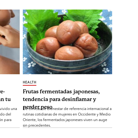
HEALTH
e-
Frutas fermentadas japonesas,
n tu
tendencia para desinflamar y
perder peso
 vivido una
De clínicas de bienestar de referencia internacional a
ndo del
rutinas cotidianas de mujeres en Occidente y Medio
ón para
Oriente, los fermentados japoneses viven un auge
sin precedentes.