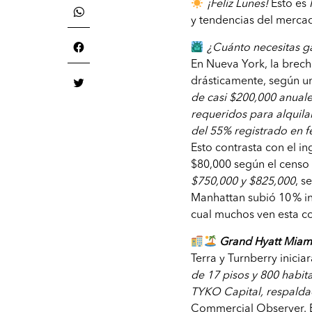
¡Feliz Lunes!
Esto es
y tendencias del mercad
¿Cuánto necesitas g
En Nueva York, la brech
drásticamente, según u
de casi $200,000 anual
requeridos para alquila
del 55% registrado en f
Esto contrasta con el i
$80,000 según el censo
$750,000 y $825,000
, 
Manhattan subió 10 % in
cual muchos ven esta c
Grand Hyatt Miami 
Terra y Turnberry inici
de 17 pisos y 800 habit
TYKO Capital, respalda
Commercial Observer. E