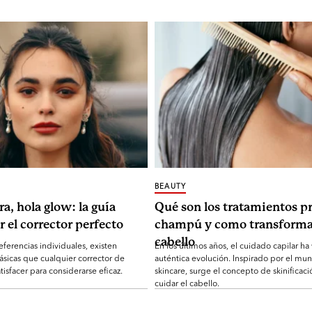
BEAUTY
ra, hola glow: la guía
Qué son los tratamientos pr
r el corrector perfecto
champú y como transforma
cabello
eferencias individuales, existen
En los últimos años, el cuidado capilar ha
ásicas que cualquier corrector de
auténtica evolución. Inspirado por el mu
tisfacer para considerarse eficaz.
skincare, surge el concepto de skinificaci
cuidar el cabello.