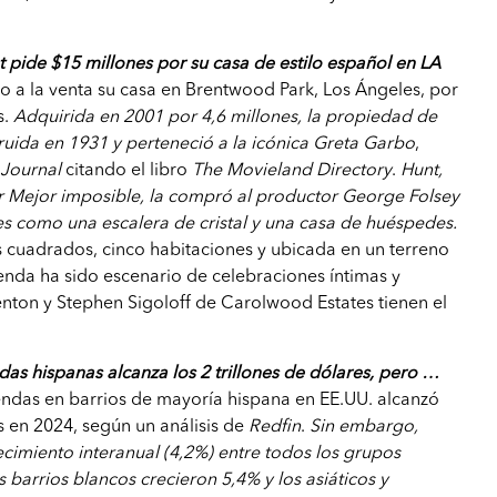
pide $15 millones por su casa de estilo español en LA
so a la venta su casa en Brentwood Park, Los Ángeles, por
s.
Adquirida en 2001 por 4,6 millones, la propiedad de
truida en 1931 y perteneció a la icónica Greta Garbo
,
 Journal
citando el libro
The Movieland Directory
.
Hunt,
 Mejor imposible, la compró al productor George Folsey
nes como una escalera de cristal y una casa de huéspedes.
 cuadrados, cinco habitaciones y ubicada en un terreno
ienda ha sido escenario de celebraciones íntimas y
enton y Stephen Sigoloff de Carolwood Estates tienen el
ndas hispanas alcanza los 2 trillones de dólares, pero …
viendas en barrios de mayoría hispana en EE.UU. alcanzó
es en 2024, según un análisis de
Redfin
.
Sin embargo,
ecimiento interanual (4,2%) entre todos los grupos
os barrios blancos crecieron 5,4% y los asiáticos y