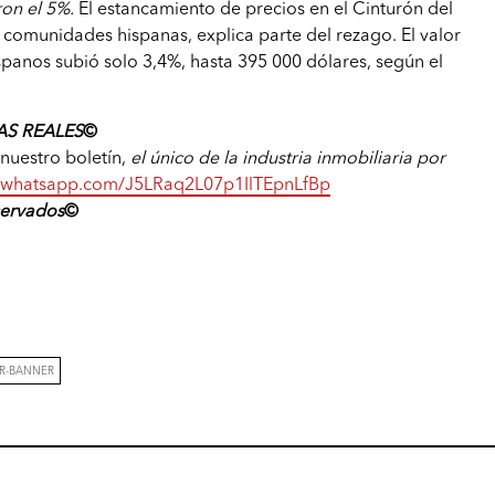
on el 5%.
El estancamiento de precios en el Cinturón del
comunidades hispanas, explica parte del rezago. El valor
panos subió solo 3,4%, hasta 395 000 dólares, según el
S REALES
©️
a nuestro boletín,
el único de la industria inmobiliaria por
at.whatsapp.com/J5LRaq2L07p1IlTEpnLfBp
servados
©️
ER-BANNER