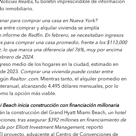
Noticias RealEs
, tu boletín imprescindible de información
o inmobiliario.
anar para comprar una casa en Nueva York?
a entre comprar y alquilar vivienda se amplía
n informe de
Redfin
.
En febrero, se necesitaban ingresos
es para comprar una casa promedio, frente a los $113,000
r, lo que marca una diferencia del 76%, muy por encima
ebrero de 2024.
ngreso medio de los hogares en la ciudad, estimado en
 de 2023.
Comprar una vivienda puede costar entre
según
Realtor .com
. Mientras tanto, el alquiler promedio en
teranual, alcanzando 4.495 dólares mensuales, por lo
omo la opción más viable.
Beach inicia construcción con financiación millonaria
arán la construcción del Grand Hyatt Miami Beach,
un hotel
aciones, tras asegurar $392 millones en financiamiento de
da por Elliott Investment Management
, reportó
l proyecto, adyacente al Centro de Convenciones de