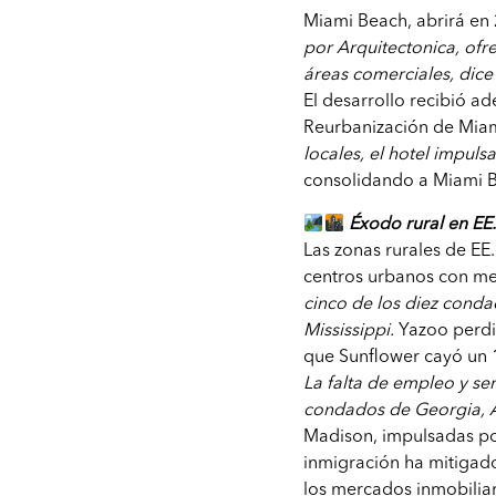
Miami Beach, abrirá en 
por Arquitectonica, ofre
áreas comerciales, di
El desarrollo recibió a
Reurbanización de Mia
locales, el hotel impul
consolidando a Miami Be
Éxodo rural en EE
Las zonas rurales de EE
centros urbanos con me
cinco de los diez cond
Mississippi.
Yazoo perdió
que Sunflower cayó un 
La falta de empleo y se
condados de Georgia, 
Madison, impulsadas p
inmigración ha mitigado
los mercados inmobiliar