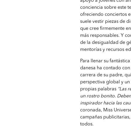
apoyo a jóvenes con ans
conciencia sobre este t
ofreciendo conciertos e
suele vestir piezas de 
que cree firmemente en 
más responsables. Y com
de la desigualdad de gé
mentorías y recursos ed
Para llenar su fantástic
danesa ha contado con l
carrera de su padre, qu
perspectiva global y un
propias palabras
“Las 
un rostro bonito. Deb
inspirador hacia las c
coronada, Miss Universe
campañas publicitarias,
todos.