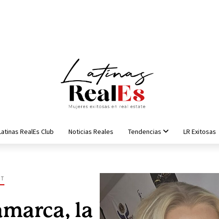
Latinas RealEs Club
Noticias Reales
Tendencias
LR Exitosas
NT
amarca, la