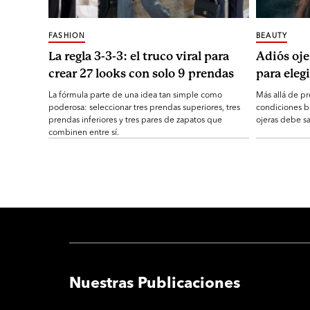
FASHION
BEAUTY
La regla 3-3-3: el truco viral para
Adiós oje
crear 27 looks con solo 9 prendas
para elegi
La fórmula parte de una idea tan simple como
Más allá de pr
poderosa: seleccionar tres prendas superiores, tres
condiciones b
prendas inferiores y tres pares de zapatos que
ojeras debe sa
combinen entre sí.
Nuestras Publicaciones