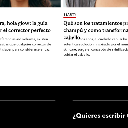
BEAUTY
ra, hola glow: la guía
Qué son los tratamientos pr
r el corrector perfecto
champú y como transforma
cabello
eferencias individuales, existen
En los últimos años, el cuidado capilar ha
ásicas que cualquier corrector de
auténtica evolución. Inspirado por el mu
tisfacer para considerarse eficaz.
skincare, surge el concepto de skinificaci
cuidar el cabello.
¿Quieres escribir 