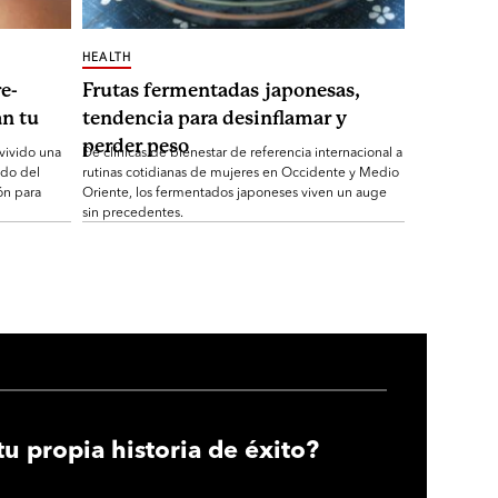
HEALTH
e-
Frutas fermentadas japonesas,
n tu
tendencia para desinflamar y
perder peso
 vivido una
De clínicas de bienestar de referencia internacional a
ndo del
rutinas cotidianas de mujeres en Occidente y Medio
ón para
Oriente, los fermentados japoneses viven un auge
sin precedentes.
tu propia historia de éxito?