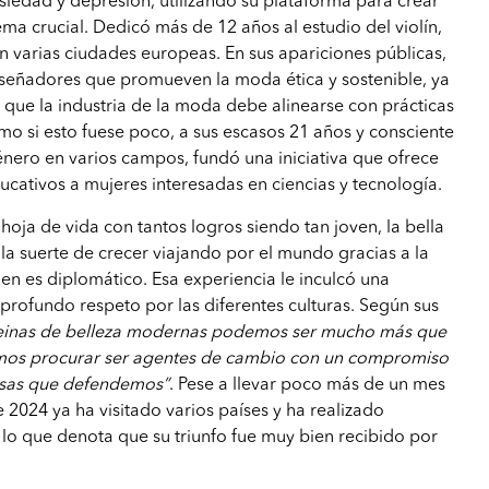
iedad y depresión, utilizando su plataforma para crear
ema crucial. Dedicó más de 12 años al estudio del violín,
n varias ciudades europeas. En sus apariciones públicas,
diseñadores que promueven la moda ética y sostenible, ya
que la industria de la moda debe alinearse con prácticas
o si esto fuese poco, a sus escasos 21 años y consciente
nero en varios campos, fundó una iniciativa que ofrece
ucativos a mujeres interesadas en ciencias y tecnología.
a hoja de vida con tantos logros siendo tan joven, la bella
a suerte de crecer viajando por el mundo gracias a la
ien es diplomático. Esa experiencia le inculcó una
 profundo respeto por las diferentes culturas. Según sus
reinas de belleza modernas podemos ser mucho más que
emos procurar ser agentes de cambio con un compromiso
ausas que defendemos”
. Pese a llevar poco más de un mes
 2024 ya ha visitado varios países y ha realizado
 lo que denota que su triunfo fue muy bien recibido por