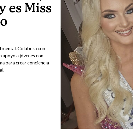
y es Miss
so
ud mental. Colabora con
n apoyo a jóvenes con
rma para crear conciencia
al.