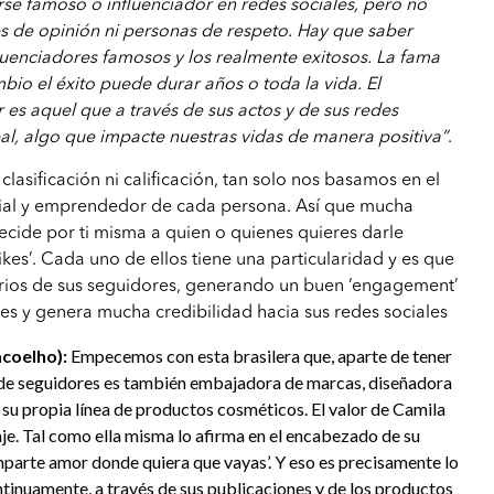
se famoso o influenciador en redes sociales, pero no
s de opinión ni personas de respeto. Hay que saber
nfluenciadores famosos y los realmente exitosos. La fama
bio el éxito puede durar años o toda la vida. El
 es aquel que a través de sus actos y de sus redes
al, algo que impacte nuestras vidas de manera positiva”
.
clasificación ni calificación, tan solo nos basamos en el
cial y emprendedor de cada persona. Así que mucha
ecide por ti misma a quien o quienes quieres darle
‘likes’. Cada uno de ellos tiene una particularidad y es que
ios de sus seguidores, generando un buen ‘engagement’
es y genera mucha credibilidad hacia sus redes sociales
acoelho):
Empecemos con esta brasilera que, aparte de tener
es de seguidores es también embajadora de marcas, diseñadora
su propia línea de productos cosméticos. El valor de Camila
aje. Tal como ella misma lo afirma en el encabezado de su
parte amor donde quiera que vayas’. Y eso es precisamente lo
ontinuamente, a través de sus publicaciones y de los productos