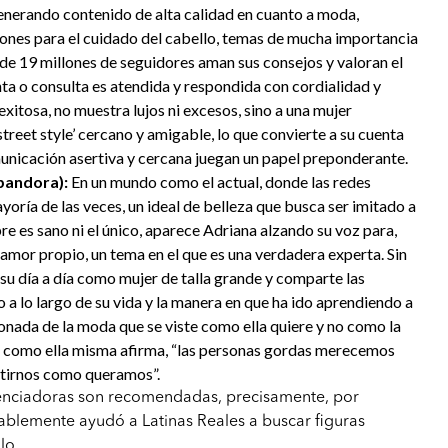
 generando contenido de alta calidad en cuanto a moda,
ones para el cuidado del cabello, temas de mucha importancia
 de 19 millones de seguidores aman sus consejos y valoran el
a o consulta es atendida y respondida con cordialidad y
exitosa, no muestra lujos ni excesos, sino a una mujer
treet style’ cercano y amigable, lo que convierte a su cuenta
unicación asertiva y cercana juegan un papel preponderante.
pandora):
En un mundo como el actual, donde las redes
yoría de las veces, un ideal de belleza que busca ser imitado a
re es sano ni el único, aparece Adriana alzando su voz para,
 amor propio, un tema en el que es una verdadera experta. Sin
 su día a día como mujer de talla grande y comparte las
 a lo largo de su vida y la manera en que ha ido aprendiendo a
ionada de la moda que se viste como ella quiere y no como la
 como ella misma afirma, “las personas gordas merecemos
estirnos como queramos”.
luenciadoras son recomendadas, precisamente, por
blemente ayudó a Latinas Reales a buscar figuras
lo.