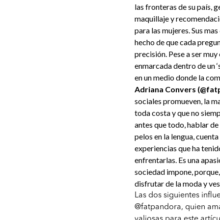
las fronteras de su país,
maquillaje y recomendaci
para las mujeres. Sus mas
hecho de que cada pregunt
precisión. Pese a ser muy 
enmarcada dentro de un ‘s
en un medio donde la com
Adriana Convers (@fat
sociales promueven, la ma
toda costa y que no siemp
antes que todo, hablar de
pelos en la lengua, cuenta
experiencias que ha tenido
enfrentarlas. Es una apas
sociedad impone, porque,
disfrutar de la moda y v
Las dos siguientes inf
@fatpandora, quien ama
valiosas para este artícu