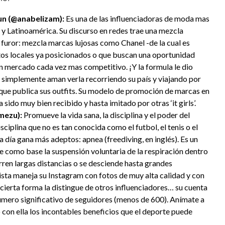
un (@anabelizam):
Es una de las influenciadoras de moda mas
y Latinoamérica. Su discurso en redes trae una mezcla
furor: mezcla marcas lujosas como Chanel -de la cual es
s locales ya posicionados o que buscan una oportunidad
un mercado cada vez mas competitivo. ¡Y la formula le dio
 simplemente aman verla recorriendo su país y viajando por
 que publica sus outfits. Su modelo de promoción de marcas en
sido muy bien recibido y hasta imitado por otras ‘it girls’.
mezu):
Promueve la vida sana, la disciplina y el poder del
sciplina que no es tan conocida como el futbol, el tenis o el
 día gana más adeptos: apnea (freediving, en inglés). Es un
 como base la suspensión voluntaria de la respiración dentro
rren largas distancias o se desciende hasta grandes
sta maneja su Instagram con fotos de muy alta calidad y con
 cierta forma la distingue de otros influenciadores… su cuenta
numero significativo de seguidores (menos de 600). Anímate a
o con ella los incontables beneficios que el deporte puede