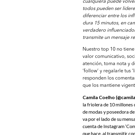
cualquiera puede volver
todos pueden ser lidere
diferenciar entre los i
dura 15 minutos, en cam
verdadero influenciador
transmite un mensaje re
Nuestro top 10 no tiene 
valor comunicativo, so
atención, toma nota y d
‘follow’ y regalarle tus 
responden los comentar
que los mantiene vigent
Camila Coelho (@camil
la friolera de 10 millon
de modas y poseedora de 
va por el lado de su mens
cuenta de Instagram ‘Com
que hace, al transmitir c