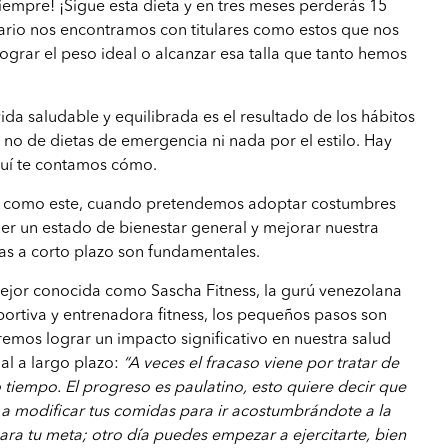
iempre! ¡Sigue esta dieta y en tres meses perderás 15
diario nos encontramos con titulares como estos que nos
ograr el peso ideal o alcanzar esa talla que tanto hemos
ida saludable y equilibrada es el resultado de los hábitos
, no de dietas de emergencia ni nada por el estilo. Hay
quí te contamos cómo.
s como este, cuando pretendemos adoptar costumbres
er un estado de bienestar general y mejorar nuestra
tas a corto plazo son fundamentales.
ejor conocida como Sascha Fitness, la gurú venezolana
portiva y entrenadora fitness, los pequeños pasos son
emos lograr un impacto significativo en nuestra salud
nal a largo plazo:
“A veces el fracaso viene por tratar de
iempo. El progreso es paulatino, esto quiere decir que
a modificar tus comidas para ir acostumbrándote a la
para tu meta; otro día puedes empezar a ejercitarte, bien