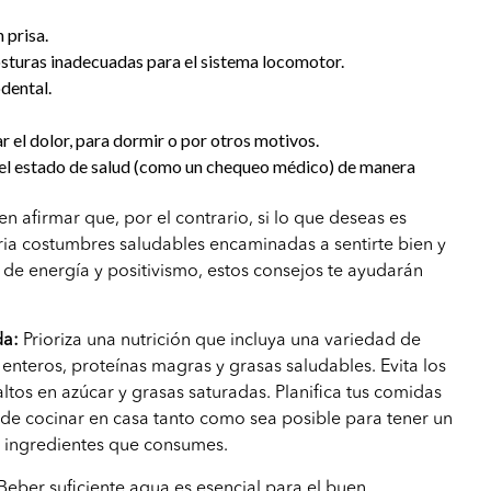
 prisa.
sturas inadecuadas para el sistema locomotor.
dental.
r el dolor, para dormir o por otros motivos.
del estado de salud (como un chequeo médico) de manera
n afirmar que, por el contrario, si lo que deseas es
iaria costumbres saludables encaminadas a sentirte bien y
a de energía y positivismo, estos consejos te ayudarán
:
da:
Prioriza una nutrición que incluya una variedad de
 enteros, proteínas magras y grasas saludables. Evita los
ltos en azúcar y grasas saturadas. Planifica tus comidas
a de cocinar en casa tanto como sea posible para tener un
s ingredientes que consumes.
Beber suficiente agua es esencial para el buen