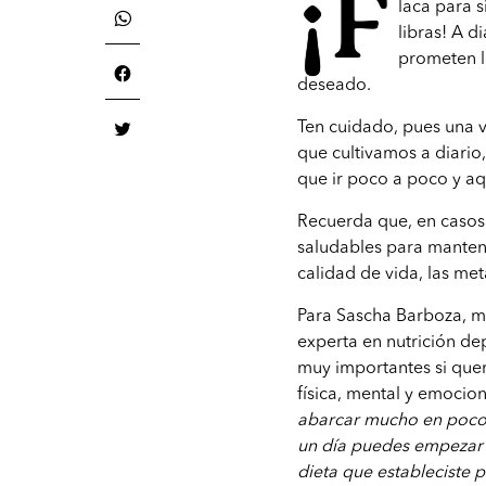
¡F
laca para s
libras! A 
prometen l
deseado.
Ten cuidado, pues una v
que cultivamos a diario
que ir poco a poco y a
Recuerda que, en caso
saludables para manten
calidad de vida, las me
Para Sascha Barboza, m
experta en nutrición de
muy importantes si quer
física, mental y emocio
abarcar mucho en poco t
un día puedes empezar 
dieta que estableciste 