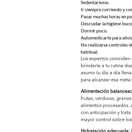
Sedentarismo.
Ir siempre corriendo y con
Pasar muchas horas en po
Descuidar la higiene buco
Dormir poco.
Automedicarte para alivia
No realizarse controles 
habitual.
Los expertos coinciden e
brindarle a tu rutina d
asumir tu día a día llen
para alcanzar esa meta
Alimentación balancea
frutas, verduras, granos
alimentos procesados, a
con anticipación y trat
mayor control sobre lo
Hidratación adecuada: