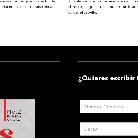
ásicas que cualquier corrector de
auténtica evolución. Inspirado por el mu
tisfacer para considerarse eficaz.
skincare, surge el concepto de skinificaci
cuidar el cabello.
¿Quieres escribir 