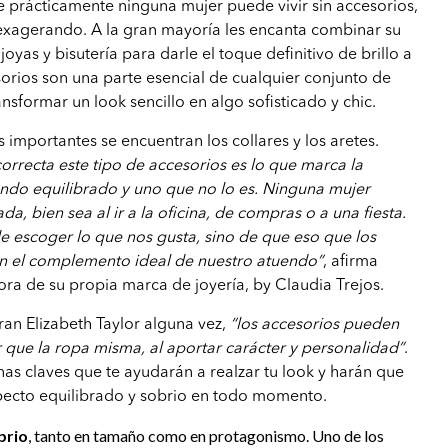
 prácticamente ninguna mujer puede vivir sin accesorios,
exagerando. A la gran mayoría les encanta combinar su
oyas y bisutería para darle el toque definitivo de brillo a
sorios son una parte esencial de cualquier conjunto de
nsformar un look sencillo en algo sofisticado y chic.
 importantes se encuentran los collares y los aretes.
rrecta este tipo de accesorios es lo que marca la
endo equilibrado y uno que no lo es. Ninguna mujer
a, bien sea al ir a la oficina, de compras o a una fiesta.
e escoger lo que nos gusta, sino de que eso que los
ean el complemento ideal de nuestro atuendo”
, afirma
ora de su propia marca de joyería, by Claudia Trejos.
an Elizabeth Taylor alguna vez,
“los accesorios pueden
que la ropa misma, al aportar carácter y personalidad”
.
as claves que te ayudarán a realzar tu look y harán que
pecto equilibrado y sobrio en todo momento.
brio
, tanto en tamaño como en protagonismo. Uno de los