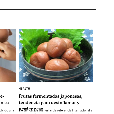
HEALTH
e-
Frutas fermentadas japonesas,
n tu
tendencia para desinflamar y
perder peso
 vivido una
De clínicas de bienestar de referencia internacional a