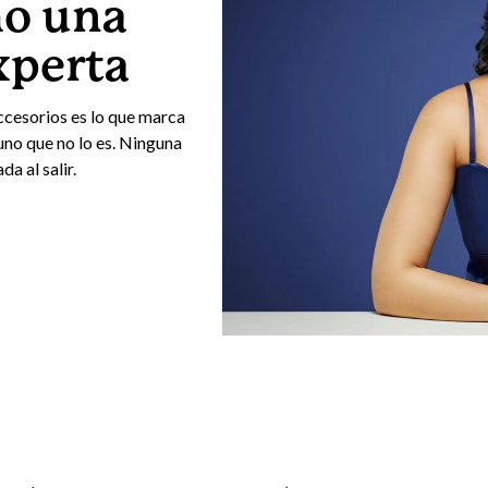
mo una
xperta
ccesorios es lo que marca
uno que no lo es. Ninguna
a al salir.