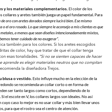
es y los materiales complementarios.
El color de los
os collares y aretes también juega un papel fundamental. Para
a de oro con aretes dorados siempre lucirá bien. Ese mismo
ta o el oro rosado. Lo que siempre le aconsejo a mis clientas es que
 metales, a menos que sean diseños intencionadamente mixtos,
debemos tener cuidado de no exagerar”
.
ica también para los colores. Si los aretes escogidos
ritas de color, hay que tratar de que el collar tenga
con esas tonalidades.
“Si no se sienten capaces de hacer
se aprende es elegir materiales neutros que no compitan
 recomienda la diseñadora Trejos.
u blusa o vestido.
Esto influye mucho en la elección de la
 redondo se recomienda un collar corto o en forma de
ueden ser tanto largos como cortos, dependiendo de lo
. Si el escote en V, los collares largos son ideales. No así
en cuyo caso lo mejor es no usar collar y más bien llevar unos
s, para que el rostro sea el centro de atención.