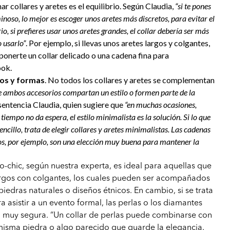
ar collares y aretes es el equilibrio. Según Claudia,
“si te pones
inoso, lo mejor es escoger unos aretes más discretos, para evitar el
rio, si prefieres usar unos aretes grandes, el collar debería ser más
o usarlo”
. Por ejemplo, si llevas unos aretes largos y colgantes,
 ponerte un collar delicado o una cadena fina para
ook.
los y formas
. No todos los collares y aretes se complementan
e ambos accesorios compartan un estilo o formen parte de la
 sentencia Claudia, quien sugiere que
“en muchas ocasiones,
tiempo no da espera, el estilo minimalista es la solución. Si lo que
encillo, trata de elegir collares y aretes minimalistas. Las cadenas
ños, por ejemplo, son una elección muy buena para mantener la
o-chic, según nuestra experta, es ideal para aquellas que
largos con colgantes, los cuales pueden ser acompañados
iedras naturales o diseños étnicos. En cambio, si se trata
 asistir a un evento formal, las perlas o los diamantes
 muy segura. “Un collar de perlas puede combinarse con
misma piedra o algo parecido que guarde la elegancia.