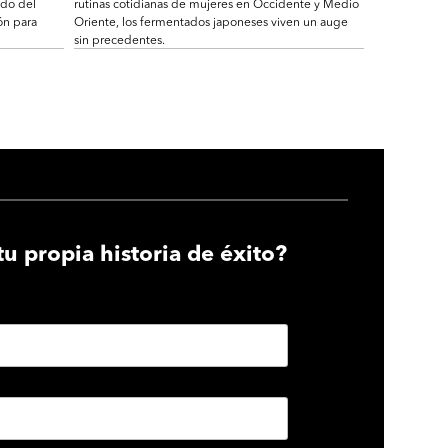
ndo del
rutinas cotidianas de mujeres en Occidente y Medio
ón para
Oriente, los fermentados japoneses viven un auge
sin precedentes.
tu propia historia de éxito?