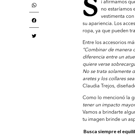
S
i afirmamos que
no estaríamos 
vestimenta con j
su apariencia. Los acce
ropa, ya que pueden tra
Entre los accesorios más
“Combinar de manera co
diferencia entre un atu
quiere verse sobrecargad
No se trata solamente d
aretes y los collares s
Claudia Trejos, diseñad
Como lo mencionó la gr
tener un impacto mayor 
Vamos a brindarte algun
tu imagen brinde un as
Busca siempre el equili