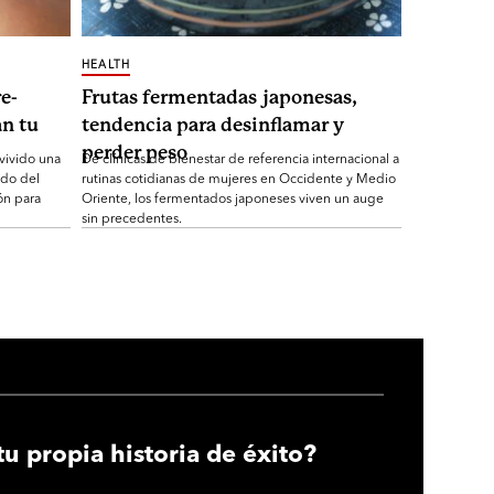
HEALTH
e-
Frutas fermentadas japonesas,
n tu
tendencia para desinflamar y
perder peso
 vivido una
De clínicas de bienestar de referencia internacional a
ndo del
rutinas cotidianas de mujeres en Occidente y Medio
ón para
Oriente, los fermentados japoneses viven un auge
sin precedentes.
tu propia historia de éxito?