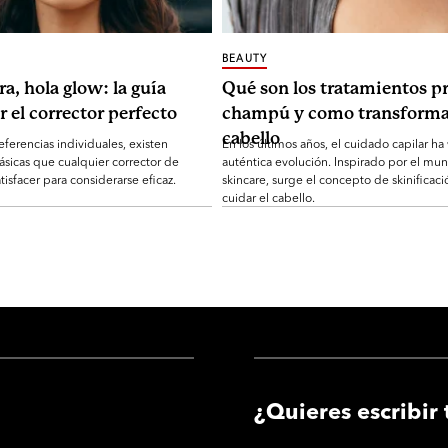
BEAUTY
ra, hola glow: la guía
Qué son los tratamientos pr
r el corrector perfecto
champú y como transforma
cabello
eferencias individuales, existen
En los últimos años, el cuidado capilar ha
ásicas que cualquier corrector de
auténtica evolución. Inspirado por el mu
tisfacer para considerarse eficaz.
skincare, surge el concepto de skinificaci
cuidar el cabello.
¿Quieres escribir 