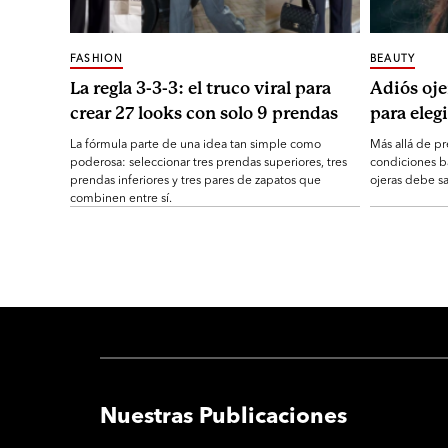
FASHION
BEAUTY
La regla 3-3-3: el truco viral para
Adiós oje
crear 27 looks con solo 9 prendas
para elegi
La fórmula parte de una idea tan simple como
Más allá de pr
poderosa: seleccionar tres prendas superiores, tres
condiciones b
prendas inferiores y tres pares de zapatos que
ojeras debe sa
combinen entre sí.
Nuestras Publicaciones