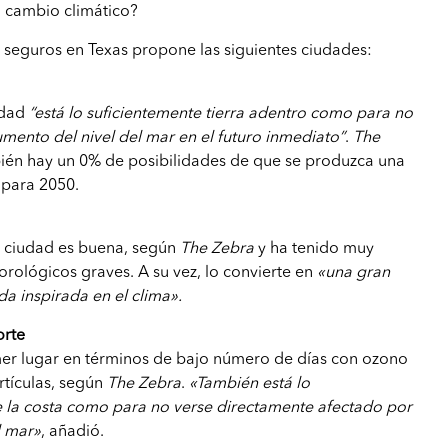
l cambio climático?
e seguros en Texas propone las siguientes ciudades:
iudad
“está lo suficientemente tierra adentro como para no
umento del nivel del mar en el futuro inmediato”
.
The
én hay un 0% de posibilidades de que se produzca una
 para 2050.
la ciudad es buena, según
The Zebra
y ha tenido muy
ológicos graves. A su vez, lo convierte en
«una gran
a inspirada en el clima».
orte
mer lugar en términos de bajo número de días con ozono
rtículas, según
The Zebra
.
«También está lo
e la costa como para no verse directamente afectado por
l mar»
, añadió.