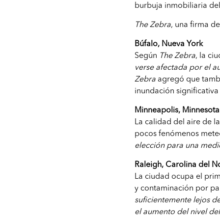
burbuja inmobiliaria de
The Zebra
, una firma d
Búfalo, Nueva York
Según
The Zebra
, la c
verse afectada por el a
Zebra
agregó que tambi
inundación significativa
Minneapolis, Minnesota
La calidad del aire de 
pocos fenómenos meteor
elección para una medid
Raleigh, Carolina del N
La ciudad ocupa el pri
y contaminación por pa
suficientemente lejos d
el aumento del nivel de