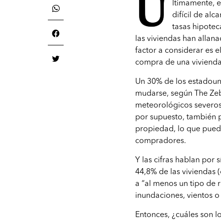
Ú
ltimamente, e
difícil de al
tasas hipotec
las viviendas han allana
factor a considerar es 
compra de una viviend
Un 30% de los estadoun
mudarse, según The Zeb
meteorológicos severos
por supuesto, también p
propiedad, lo que puede
compradores.
Y las cifras hablan por 
44,8% de las viviendas (
a “al menos un tipo de 
inundaciones, vientos o 
Entonces, ¿cuáles son l