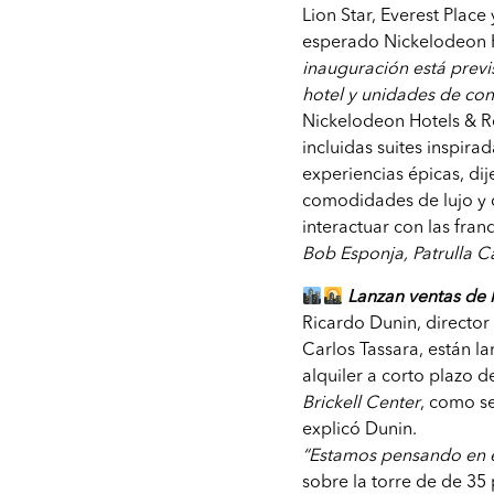
Lion Star, Everest Place
esperado Nickelodeon H
inauguración está previ
hotel y unidades de co
Nickelodeon Hotels & Re
incluidas suites inspira
experiencias épicas, di
comodidades de lujo y d
interactuar con las fra
Bob Esponja, Patrulla C
Lanzan ventas de 
Ricardo Dunin, director
Carlos Tassara, están l
alquiler a corto plazo 
Brickell Center
, como se
explicó Dunin.
“Estamos pensando en e
sobre la torre de de 3