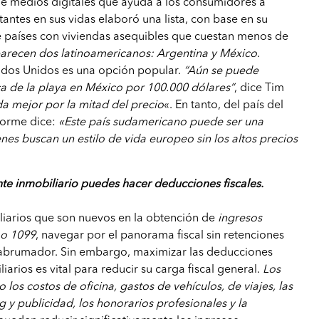
de medios digitales que ayuda a los consumidores a
antes en sus vidas elaboró una lista, con base en su
e países con viviendas asequibles que cuestan menos de
parecen dos latinoamericanos: Argentina y México
.
tados Unidos es una opción popular.
“Aún se puede
a de la playa en México por 100.000 dólares”
, dice Tim
da mejor por la mitad del precio
«. En tanto, del país del
nforme dice:
«Este país sudamericano puede ser una
es buscan un estilo de vida europeo sin los altos precios
e inmobiliario puedes hacer deducciones fiscales.
liarios que son nuevos en la obtención de
ingresos
 o 1099
, navegar por el panorama fiscal sin retenciones
abrumador. Sin embargo, maximizar las deducciones
iarios es vital para reducir su carga fiscal general.
Los
los costos de oficina, gastos de vehículos, de viajes, las
g y publicidad, los honorarios profesionales y la