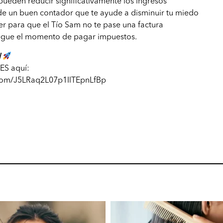
 pueden reducir significativamente los ingresos
de un buen contador que te ayude a disminuir tu miedo
r para que el Tío Sam no te pase una factura
egue el momento de pagar impuestos.
N
ES aquí:
.com/J5LRaq2L07p1IlTEpnLfBp