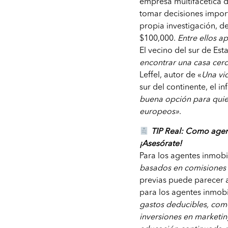
empresa multifacética 
tomar decisiones import
propia investigación, d
$100,000.
Entre ellos a
El vecino del sur de Es
encontrar una casa cerc
Leffel, autor de «
Una vi
sur del continente, el i
buena opción para quien
europeos»
.
TIP Real: Como agent
¡Asesórate!
Para los agentes inmobi
basados en comisiones
previas puede parecer 
para los agentes inmobil
gastos deducibles, como 
inversiones en marketin