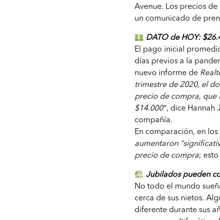
Avenue. Los precios de 
un comunicado de prensa
DATO de HOY: $26.4
El pago inicial promed
días previos a la pande
nuevo informe de
Realt
trimestre de 2020, el d
precio de compra, que
$14.000″
, dice Hannah 
compañía.
En comparación, en los
aumentaron “significat
precio de compra
; est
Jubilados pueden co
No todo el mundo sueña
cerca de sus nietos. A
diferente durante sus 