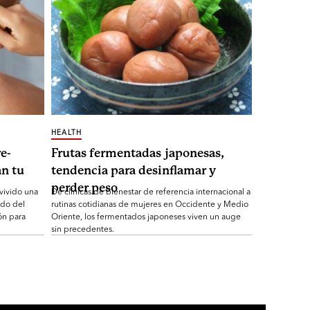
HEALTH
e-
Frutas fermentadas japonesas,
n tu
tendencia para desinflamar y
perder peso
 vivido una
De clínicas de bienestar de referencia internacional a
ndo del
rutinas cotidianas de mujeres en Occidente y Medio
ón para
Oriente, los fermentados japoneses viven un auge
sin precedentes.