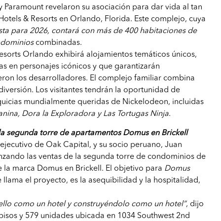
 y Paramount revelaron su asociación para dar vida al tan
otels & Resorts en Orlando, Florida. Este complejo, cuya
sta para 2026, contará con más de 400 habitaciones de
ndominios
combinadas.
sorts Orlando exhibirá alojamientos temáticos únicos,
das en personajes icónicos y que garantizarán
jeron los desarrolladores. El complejo familiar combina
iversión. Los visitantes tendrán la oportunidad de
nquicias mundialmente queridas de Nickelodeon, incluidas
anina, Dora la Exploradora y Las Tortugas Ninja
.
la segunda torre de apartamentos Domus en Brickell
 ejecutivo de Oak Capital, y su socio peruano, Juan
anzando las ventas de la segunda torre de condominios de
de la marca Domus en Brickell. El objetivo para
Domus
 llama el proyecto, es la asequibilidad y la hospitalidad,
llo como un hotel y construyéndolo como un hotel”
, dijo
5 pisos y 579 unidades ubicada en 1034 Southwest 2nd