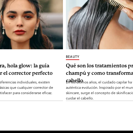
BEAUTY
ra, hola glow: la guía
Qué son los tratamientos pr
r el corrector perfecto
champú y como transforma
cabello
eferencias individuales, existen
En los últimos años, el cuidado capilar ha
ásicas que cualquier corrector de
auténtica evolución. Inspirado por el mu
tisfacer para considerarse eficaz.
skincare, surge el concepto de skinificaci
cuidar el cabello.