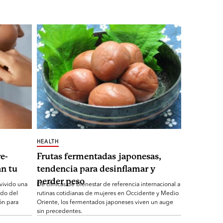
HEALTH
e-
Frutas fermentadas japonesas,
n tu
tendencia para desinflamar y
perder peso
 vivido una
De clínicas de bienestar de referencia internacional a
ndo del
rutinas cotidianas de mujeres en Occidente y Medio
ón para
Oriente, los fermentados japoneses viven un auge
sin precedentes.