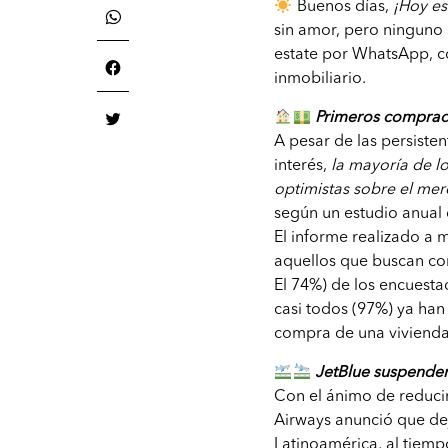
Buenos días,
¡Hoy es
sin amor, pero ninguno s
estate por WhatsApp, co
inmobiliario.
Primeros comprado
A pesar de las persiste
interés,
la mayoría de l
optimistas sobre el mer
según un estudio anual
El informe realizado a
aquellos que buscan com
El 74%) de los encuesta
casi todos (97%) ya ha
compra de una vivienda
JetBlue suspenderá
Con el ánimo de reducir
Airways anunció que deja
Latinoamérica, al tiemp