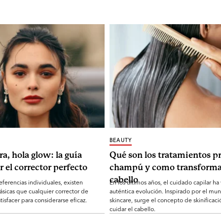
BEAUTY
ra, hola glow: la guía
Qué son los tratamientos pr
r el corrector perfecto
champú y como transforma
cabello
eferencias individuales, existen
En los últimos años, el cuidado capilar ha
ásicas que cualquier corrector de
auténtica evolución. Inspirado por el mu
tisfacer para considerarse eficaz.
skincare, surge el concepto de skinificaci
cuidar el cabello.