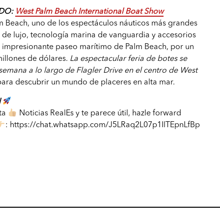
DO:
West Palm Beach International Boat Show
lm Beach, uno de los espectáculos náuticos más grandes
s de lujo, tecnología marina de vanguardia y accesorios
al impresionante paseo marítimo de Palm Beach, por un
illones de dólares.
La espectacular feria de botes se
 semana a lo largo de Flagler Drive en el centro de West
para descubrir un mundo de placeres en alta mar.
N
sta
Noticias RealEs y te parece útil, hazle forward
: https://chat.whatsapp.com/J5LRaq2L07p1IlTEpnLfBp