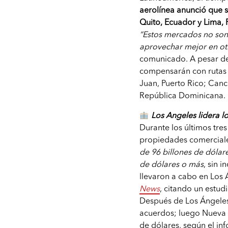
aerolínea anunció que 
Quito, Ecuador y Lima, P
“Estos mercados no son
aprovechar mejor en ot
comunicado. A pesar de 
compensarán con rutas 
Juan, Puerto Rico; Can
República Dominicana.
Los Angeles lidera 
Durante los últimos tre
propiedades comerciale
de 96 billones de dóla
de dólares o más
, sin 
llevaron a cabo en Los 
News
, citando un estud
Después de Los Ángeles
acuerdos; luego Nueva Y
de dólares, según el in