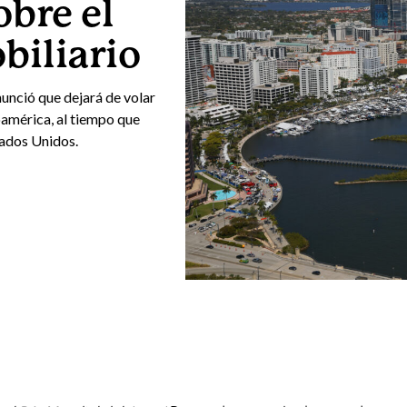
obre el
iliario
ció que dejará de volar
noamérica, al tiempo que
tados Unidos.