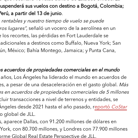
suspenderá sus vuelos con destino a Bogotá, Colombia;
erú, a partir del 13 de junio
.
 rentables y nuestro tiempo de vuelo se puede
ros lugares”
, señaló un vocero de la aerolínea en un
los recortes, las pérdidas en Fort Lauderdale se
adicionales a destinos como Buffalo, Nueva York; San
cún, México; Bahía Montego, Jamaica; y Punta Cana,
los acuerdos de propiedades comerciales en el mundo
s años, Los Ángeles ha liderado el mundo en acuerdos de
s, a pesar de una desaceleración en el gasto global.
Más
res en acuerdos de propiedades comerciales de 5 millones
incluir transacciones a nivel de terrenos y entidades, se
Ángeles desde 2021 hasta el año pasado, r
eportó
CoStar
io global de JLL.
, aparece Dallas, con 91.200 millones de dólares en
ork, con 80.700 millones, y Londres con 77.900 millones
forme Global Real Estate Perspective de JLL.