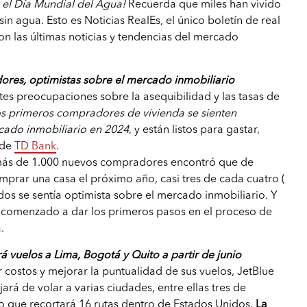
 el Día Mundial del Agua!
Recuerda que miles han vivido
in agua. Esto es Noticias RealEs, el único boletín de real
n las últimas noticias y tendencias del mercado
res, optimistas sobre el mercado inmobiliario
ntes preocupaciones sobre la asequibilidad y las tasas de
os primeros compradores de vivienda se sienten
cado inmobiliario en 2024
, y están listos para gastar,
 de
TD Bank
.
 más de 1.000 nuevos compradores encontró que de
prar una casa el próximo año, casi tres de cada cuatro (
dos se sentía optimista sobre el mercado inmobiliario. Y
n comenzado a dar los primeros pasos en el proceso de
.
 vuelos a Lima, Bogotá y Quito a partir de junio
 costos y mejorar la puntualidad de sus vuelos, JetBlue
rá de volar a varias ciudades, entre ellas tres de
o que recortará 16 rutas dentro de Estados Unidos.
La