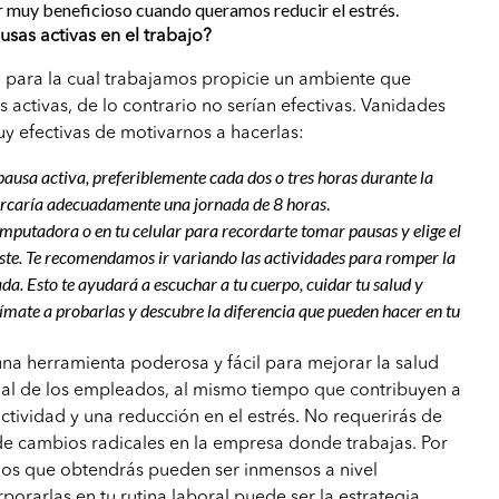
r muy beneficioso cuando queramos reducir el estrés.
as activas en el trabajo?
 para la cual trabajamos propicie un ambiente que
 activas, de lo contrario no serían efectivas. Vanidades
y efectivas de motivarnos a hacerlas:
ausa activa, preferiblemente cada dos o tres horas durante la
barcaría adecuadamente una jornada de 8 horas
.
putadora o en tu celular para recordarte tomar pausas y elige el
uste. Te recomendamos ir variando las actividades para romper la
a. Esto te ayudará a escuchar a tu cuerpo, cuidar tu salud y
ímate a probarlas y descubre la diferencia que pueden hacer en tu
una herramienta poderosa y fácil para mejorar la salud
nal de los empleados, al mismo tiempo que contribuyen a
tividad y una reducción en el estrés. No requerirás de
de cambios radicales en la empresa donde trabajas. Por
icios que obtendrás pueden ser inmensos a nivel
porarlas en tu rutina laboral puede ser la estrategia