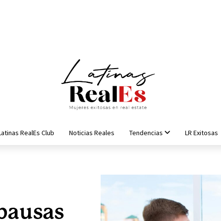
Latinas RealEs Club
Noticias Reales
Tendencias
LR Exitosas
 pausas