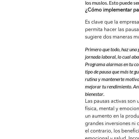
los muslos. Esto puede se
¿Cómo implementar paus
Es clave que la empresa
permita hacer las pausas
sugiere dos maneras mu
Primero que todo, haz una p
jornada laboral, lo cual a
Programa alarmas en tu com
tipo de pausa que más te g
rutina y mantenerte motivad
mejorar tu rendimiento. An
bienestar
.
Las pausas activas son 
física, mental y emocio
un aumento en la produc
grandes inversiones ni 
el contrario, los benef
emocional y salud. Incor