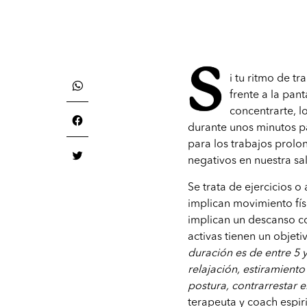
S
i tu ritmo de t
frente a la pan
concentrarte, l
durante unos minutos pa
para los trabajos prolo
negativos en nuestra sal
Se trata de ejercicios o
implican movimiento físi
implican un descanso co
activas tienen un objeti
duración es de entre 5 y
relajación, estiramient
postura, contrarrestar e
terapeuta y coach espir