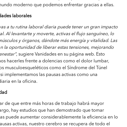
l mundo moderno que podemos enfrentar gracias a ellas.
dades laborales
vas a tu rutina laboral diaria puede tener un gran impacto
al. Al levantarte y moverte, activas el flujo sanguíneo, lo
úsculos y órganos, dándote más energía y vitalidad. Las
an la oportunidad de liberar estas tensiones, mejorando
enestar”
, sugiere Vanidades en su página web. Esto
os hacerles frente a dolencias como el dolor lumbar,
rnos musculoesqueléticos como el Síndrome del Túnel
 si implementamos las pausas activas como una
aria en la oficina.
idad
lar de que entre más horas de trabajo habrá mayor
argo, hay estudios que han demostrado que tomar
vas puede aumentar considerablemente la eficiencia en lo
pausas activas, nuestro cerebro se recupera de todo el