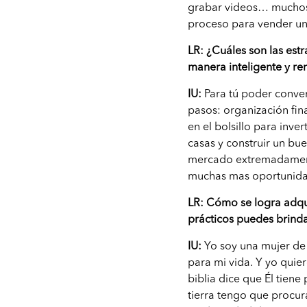
grabar videos… muchos 
proceso para vender una
LR: ¿Cuáles son las estr
manera inteligente y re
IU:
Para tú poder conver
pasos: organización fin
en el bolsillo para inv
casas y construir un bu
mercado extremadamente
muchas mas oportunidad
LR: Cómo se logra adqu
prácticos puedes brinda
IU:
Yo soy una mujer de 
para mi vida. Y yo quie
biblia dice que Él tiene
tierra tengo que procu