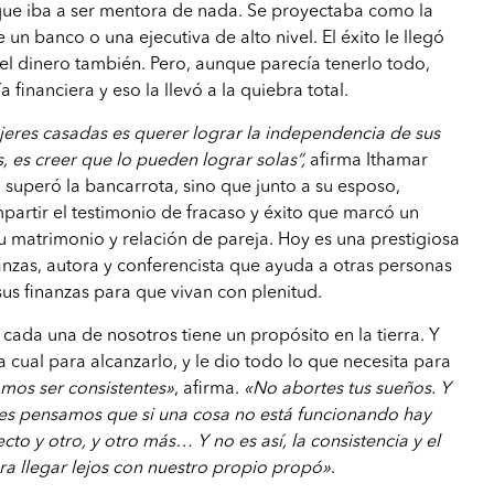
ue iba a ser mentora de nada. Se proyectaba como la
 un banco o una ejecutiva de alto nivel. El éxito le llegó
 el dinero también. Pero, aunque parecía tenerlo todo,
 financiera y eso la llevó a la quiebra total.
ujeres casadas es querer lograr la independencia de sus
s, es creer que lo pueden lograr solas”,
afirma Ithamar
 superó la bancarrota, sino que junto a su esposo,
partir el testimonio de fracaso y éxito que marcó un
u matrimonio y relación de pareja. Hoy es una prestigiosa
anzas, autora y conferencista que ayuda a otras personas
sus finanzas para que vivan con plenitud.
cada una de nosotros tiene un propósito en la tierra. Y
 cual para alcanzarlo, y le dio todo lo que necesita para
amos ser consistentes»
, afirma.
«No abortes tus sueños. Y
ces pensamos que si una cosa no está funcionando hay
to y otro, y otro más… Y no es así, la consistencia y el
ra llegar lejos con nuestro propio propó»
.