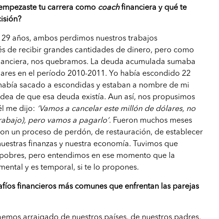
 empezaste tu carrera como
coach
financiera y qué te
cisión?
 29 años, ambos perdimos nuestros trabajos
s de recibir grandes cantidades de dinero, pero como
financiera, nos quebramos. La deuda acumulada sumaba
lares en el período 2010-2011. Yo había escondido 22
e había sacado a escondidas y estaban a nombre de mi
i idea de que esa deuda existía. Aun así, nos propusimos
él me dijo:
‘Vamos a cancelar este millón de dólares, no
rabajo), pero vamos a pagarlo’
. Fueron muchos meses
con un proceso de perdón, de restauración, de establecer
 nuestras finanzas y nuestra economía. Tuvimos que
o pobres, pero entendimos en ese momento que la
ental y es temporal, si te lo propones.
afíos financieros más comunes que enfrentan las parejas
?
raemos arraigado de nuestros países, de nuestros padres,