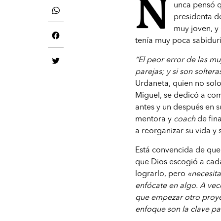
N
unca pensó q
presidenta de
muy joven, y
tenía muy poca sabiduría
“El peor error de las m
parejas; y si son soltera
Urdaneta, quien no solo
Miguel, se dedicó a com
antes y un después en s
mentora y
coach
de fin
a reorganizar su vida y 
Está convencida de que 
que Dios escogió a cada
lograrlo, pero
«necesit
enfócate en algo. A ve
que empezar otro proyec
enfoque son la clave pa