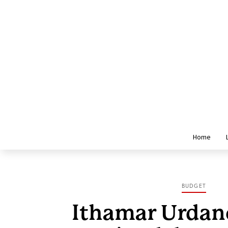
Home
BUDGET
Ithamar Urdane