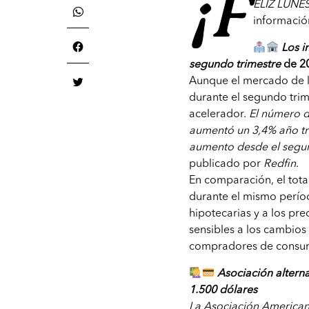
¡F
ELIZ LUNES
informació
Los i
segundo trimestre
de 2
Aunque el mercado de l
durante el segundo trime
acelerador.
El número d
aumentó un 3,4% año tr
aumento desde el segun
publicado por
Redfin
.
En comparación, el tot
durante el mismo perío
hipotecarias y a los pre
sensibles a los cambios
compradores de consu
Asociación altern
1.500 dólares
La Asociación American