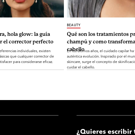
BEAUTY
ra, hola glow: la guía
Qué son los tratamientos pr
r el corrector perfecto
champú y como transforma
cabello
eferencias individuales, existen
En los últimos años, el cuidado capilar ha
ásicas que cualquier corrector de
auténtica evolución. Inspirado por el mu
tisfacer para considerarse eficaz.
skincare, surge el concepto de skinificaci
cuidar el cabello.
¿Quieres escribir 