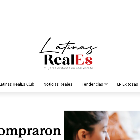
Latinas RealEs Club
Noticias Reales
Tendencias
LR Exitosas
compraron