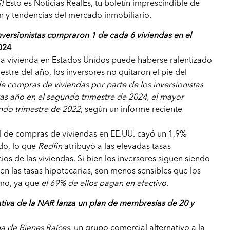
!
Esto es Noticias RealEs, tu boletín imprescindible de
n y tendencias del mercado inmobiliario.
nversionistas compraron 1 de cada 6 viviendas en el
024
a vivienda en Estados Unidos puede haberse ralentizado
stre del año, los inversores no quitaron el pie del
e compras de viviendas por parte de los inversionistas
as año en el segundo trimestre de 2024, el mayor
do trimestre de 2022
, según un informe reciente
al de compras de viviendas en EE.UU. cayó un 1,9%
do, lo que
Redfin
atribuyó a las elevadas tasas
cios de las viviendas. Si bien los inversores siguen siendo
 en las tasas hipotecarias, son menos sensibles que los
mo, ya que
el 69% de ellos pagan en efectivo
.
ativa de la NAR lanza un plan de membresías de 20 y
a de Bienes Raíces
, un grupo comercial alternativo a la