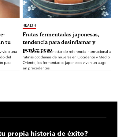
HEALTH
e-
Frutas fermentadas japonesas,
n tu
tendencia para desinflamar y
perder peso
 vivido una
De clínicas de bienestar de referencia internacional a
ndo del
rutinas cotidianas de mujeres en Occidente y Medio
ón para
Oriente, los fermentados japoneses viven un auge
sin precedentes.
tu propia historia de éxito?