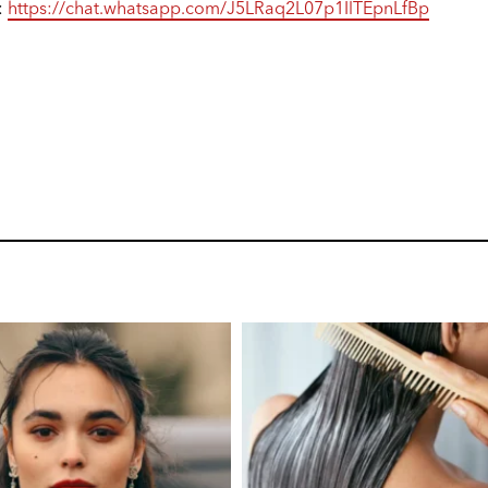
:
https://chat.whatsapp.com/J5LRaq2L07p1IlTEpnLfBp