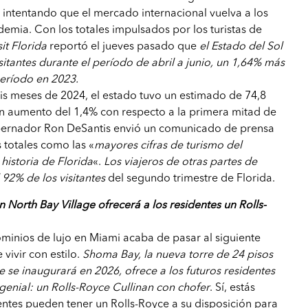
 intentando que el mercado internacional vuelva a los
demia. Con los totales impulsados por los turistas de
sit Florida
reportó el jueves pasado que
el Estado del Sol
sitantes durante el período de abril a junio, un 1,64% más
eríodo en 2023.
is meses de 2024, el estado tuvo un estimado de 74,8
 un aumento del 1,4% con respecto a la primera mitad de
obernador Ron DeSantis envió un comunicado de prensa
 totales como las «
mayores cifras de turismo del
historia de Florida
«.
Los viajeros de otras partes de
 92% de los visitantes
del segundo trimestre de Florida.
North Bay Village ofrecerá a los residentes un Rolls-
minios de lujo en Miami acaba de pasar al siguiente
e vivir con estilo.
Shoma Bay, la nueva torre de 24 pisos
e se inaugurará en 2026, ofrece a los futuros residentes
genial: un Rolls-Royce Cullinan con chofer
. Sí, estás
entes pueden tener un Rolls-Royce a su disposición para