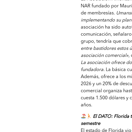
NAR fundado por Mauri
de membresías.
Umansk
implementando su plan
asociación ha sido auto
comunicación, señalaron
grupo, tendría que cobr
entre bastidores estos 
asociación comercial»
,
La asociación ofrece d
fundadora.
La básica cu
Además, ofrece a los m
2026 y un 20% de descue
comercial organiza has
cuesta 1.500 dólares y
años.
El DATO: Florida t
semestre
El estado de Florida vi