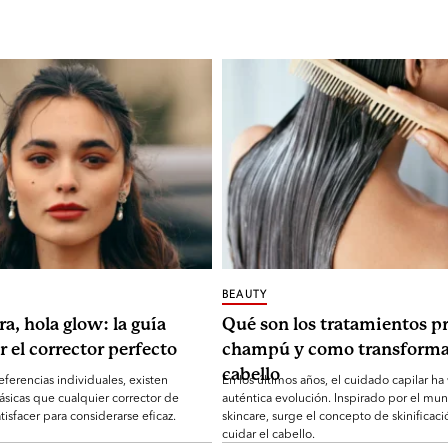
BEAUTY
ra, hola glow: la guía
Qué son los tratamientos pr
r el corrector perfecto
champú y como transforma
cabello
eferencias individuales, existen
En los últimos años, el cuidado capilar ha
ásicas que cualquier corrector de
auténtica evolución. Inspirado por el mu
tisfacer para considerarse eficaz.
skincare, surge el concepto de skinificaci
cuidar el cabello.