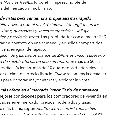
es
Noticias RealEs
, tu boletín imprescindible de
s del mercado inmobiliario.
de vistas para vender una propiedad más rápido
Zillow
reveló que
el nivel de interacción digital con los
—vistas, guardados y veces compartidas— influye
dez y precio de venta.
Las propiedades con al menos 250
ntrar en contrato en una semana, y aquellos compartidos
e venden igual de rápido.
ico” de guardados diarios de Zillow es cinco: superarlo
 de recibir ofertas en una semana.
Con más de 50, la
tres días. Además, más de 10 guardados diarios eleva la
or encima del precio listado.
Zillow
recomienda destacar
s para generar mayor interés y acelerar la venta.
 más oferta en el mercado inmobiliario de primavera
mejores condiciones para los compradores de vivienda en
dades en el mercado, precios moderados y tasas
te más bajas, según
Realtor .com
.
Los listados activos
o respecto al año anterior, con aumentos de hasta 68%