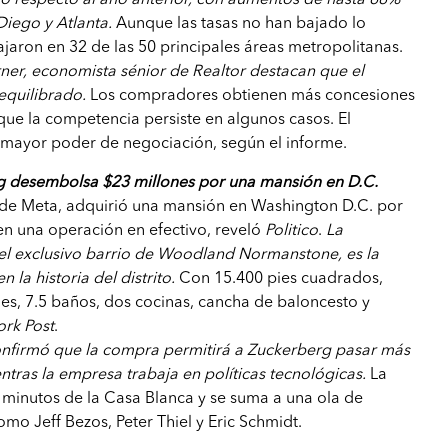
iego y Atlanta.
Aunque las tasas no han bajado lo
bajaron en 32 de las 50 principales áreas metropolitanas.
ner, economista sénior de Realtor destacan que el
quilibrado.
Los compradores obtienen más concesiones
ue la competencia persiste en algunos casos. El
e mayor poder de negociación, según el informe.
 desembolsa $23 millones por una mansión en D.C.
de Meta, adquirió una mansión en Washington D.C. por
en una operación en efectivo, reveló
Politico
.
La
el exclusivo barrio de Woodland Normanstone, es la
 la historia del distrito.
Con 15.400 pies cuadrados,
nes, 7.5 baños, dos cocinas, cancha de baloncesto y
rk Post
.
nfirmó que la compra permitirá a Zuckerberg pasar más
ntras la empresa trabaja en políticas tecnológicas.
La
 minutos de la Casa Blanca y se suma a una ola de
omo Jeff Bezos, Peter Thiel y Eric Schmidt.