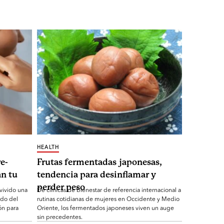
HEALTH
e-
Frutas fermentadas japonesas,
n tu
tendencia para desinflamar y
perder peso
 vivido una
De clínicas de bienestar de referencia internacional a
ndo del
rutinas cotidianas de mujeres en Occidente y Medio
ón para
Oriente, los fermentados japoneses viven un auge
sin precedentes.