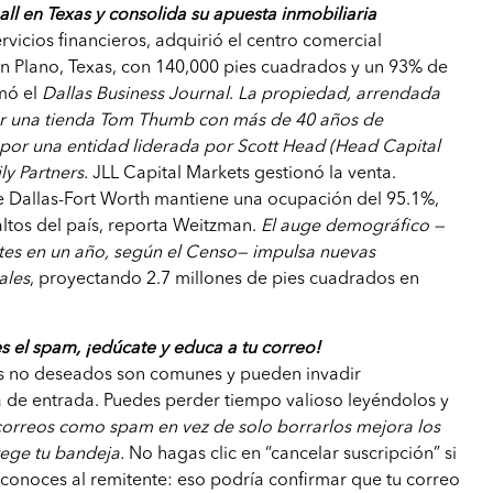
ll en Texas y consolida su apuesta inmobiliaria
servicios financieros, adquirió el centro comercial
 Plano, Texas, con 140,000 pies cuadrados y un 93% de
mó el
Dallas Business Journal
.
La propiedad, arrendada
or una tienda Tom Thumb con más de 40 años de
 por una entidad liderada por Scott Head (Head Capital
ly Partners.
JLL Capital Markets gestionó la venta.
e Dallas-Fort Worth mantiene una ocupación del 95.1%,
altos del país, reporta Weitzman.
El auge demográfico —
tes en un año, según el Censo— impulsa nuevas
ales
, proyectando 2.7 millones de pies cuadrados en
s el spam, ¡edúcate y educa a tu correo!
os no deseados son comunes y pueden invadir
 de entrada. Puedes perder tiempo valioso leyéndolos y
orreos como spam en vez de solo borrarlos mejora los
otege tu bandeja.
No hagas clic en “cancelar suscripción” si
reconoces al remitente: eso podría confirmar que tu correo