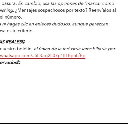
s basura.
En cambio, usa las opciones de “marcar como
ishing.
¿Mensajes sospechosos por texto? Reenvíalos al
el número.
 ni hagas clic en enlaces dudosos, aunque parezcan
a es tu criterio.
S REALES
©️
a nuestro boletín,
el único de la industria inmobiliaria por
at.whatsapp.com/J5LRaq2L07p1IlTEpnLfBp
servados
©️