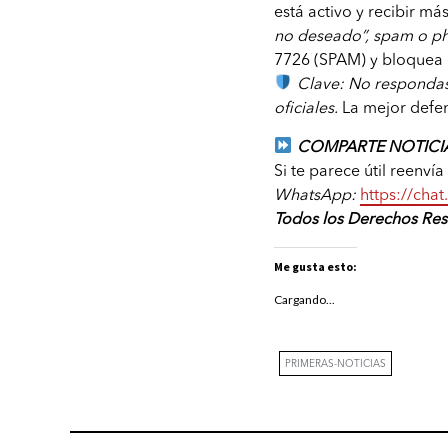
está activo y recibir má
no deseado”, spam o ph
7726 (SPAM) y bloquea 
Clave: No respondas
oficiales.
La mejor defens
COMPARTE NOTICIA
Si te parece útil reenví
WhatsApp:
https://ch
Todos los Derechos Re
Me gusta esto:
Cargando...
PRIMERAS-NOTICIAS