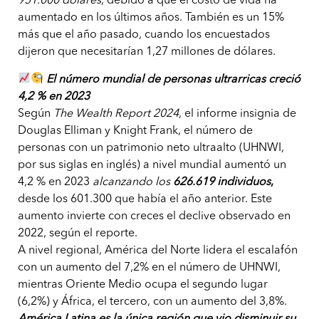
951.000 dólares
, debido a que el costo de vida ha
aumentado en los últimos años. También es un 15%
más que el año pasado, cuando los encuestados
dijeron que necesitarían 1,27 millones de dólares.
El número mundial de personas ultrarricas creció
4,2 % en 2023
Según
The Wealth Report 2024
, el informe insignia de
Douglas Elliman y Knight Frank, el número de
personas con un patrimonio neto ultraalto (UHNWI,
por sus siglas en inglés) a nivel mundial aumentó un
4,2 % en 2023
alcanzando los
626.619 individuos
,
desde los 601.300 que había el año anterior. Este
aumento invierte con creces el declive observado en
2022, según el reporte.
A nivel regional, América del Norte lidera el escalafón
con un aumento del 7,2% en el número de UHNWI,
mientras Oriente Medio ocupa el segundo lugar
(6,2%) y África, el tercero, con un aumento del 3,8%.
América Latina es la única región que vio disminuir su