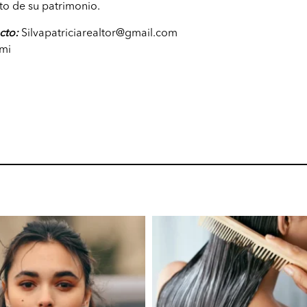
nto de su patrimonio.
cto:
Silvapatriciarealtor@gmail.com
ami