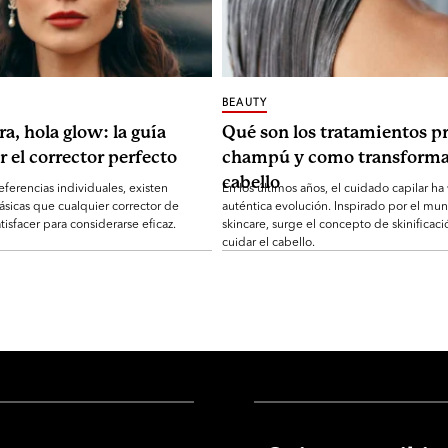
BEAUTY
ra, hola glow: la guía
Qué son los tratamientos pr
r el corrector perfecto
champú y como transforma
cabello
eferencias individuales, existen
En los últimos años, el cuidado capilar ha
ásicas que cualquier corrector de
auténtica evolución. Inspirado por el mu
tisfacer para considerarse eficaz.
skincare, surge el concepto de skinificaci
cuidar el cabello.