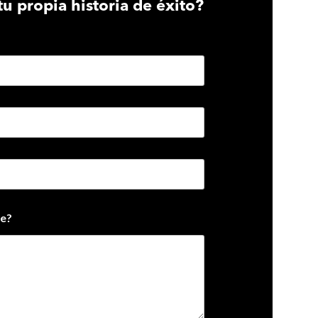
tu propia historia de éxito?
e?